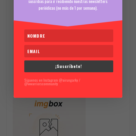
suscribas para ir recibiendo nuestras newsletters
periódicas (no más de 1 por semana).
¡Suscríbete!
Síguenos en Instagram @airungarky /
@wwarriorscommunity