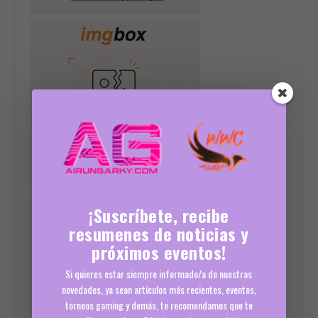
¡Suscríbete, recibe
resumenes de noticias y
próximos eventos!
Si quieres estar siempre informado/a de nuestras
novedades, ya sean artículos más recientes, eventos,
torneos gaming y demás, te recomendamos que te